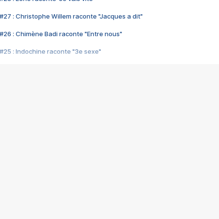
#27 : Christophe Willem raconte "Jacques a dit"
#26 : Chimène Badi raconte "Entre nous"
#25 : Indochine raconte "3e sexe"
#24 : Zaho raconte "C'est chelou"
#23 : Patrick Bruel raconte "Au café des délices"
#22 : Kyo raconte "Le chemin"
#21 : Nolwenn Leroy raconte "Cassé"
#20 : Patrick Hernandez raconte "Born to be alive"
#19 : Lorie raconte "Près de moi"
#18 : Michael Jones raconte "A nos actes manqués" (avec Jean-Jacque
#17 : Khaled raconte "Aïcha"
#16 : Corneille raconte "Parce qu'on vient de loin"