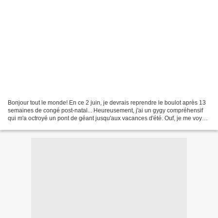
Bonjour tout le monde! En ce 2 juin, je devrais reprendre le boulot après 13
semaines de congé post-natal... Heureusement, j'ai un gygy compréhensif
qui m'a octroyé un pont de géant jusqu'aux vacances d'été. Ouf, je me voyais
pas revenir juste pour assurer...