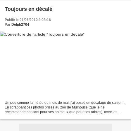
Toujours en décalé
Publié le 01/06/2010 à 08:16
Par
Delph2704
Un peu comme la météo du mois de mai, j'ai bossé en décalage de saison...
En scrappant ces photos prises au zoo de Mulhouse (que je ne
recommande pas tant pour ses animaux que pour ses arbres), avec les
papiers Cosmo Cricket que m'a offerts mon amie Sophie...