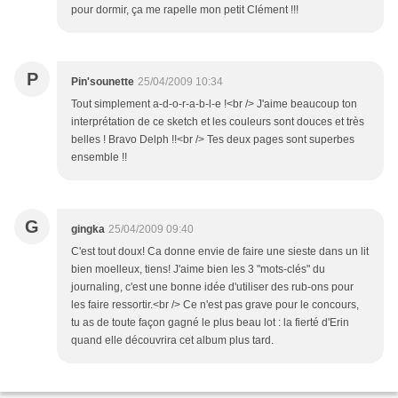
pour dormir, ça me rapelle mon petit Clément !!!
P
Pin'sounette
25/04/2009 10:34
Tout simplement a-d-o-r-a-b-l-e !<br /> J'aime beaucoup ton
interprétation de ce sketch et les couleurs sont douces et très
belles ! Bravo Delph !!<br /> Tes deux pages sont superbes
ensemble !!
G
gingka
25/04/2009 09:40
C'est tout doux! Ca donne envie de faire une sieste dans un lit
bien moelleux, tiens! J'aime bien les 3 "mots-clés" du
journaling, c'est une bonne idée d'utiliser des rub-ons pour
les faire ressortir.<br /> Ce n'est pas grave pour le concours,
tu as de toute façon gagné le plus beau lot : la fierté d'Erin
quand elle découvrira cet album plus tard.