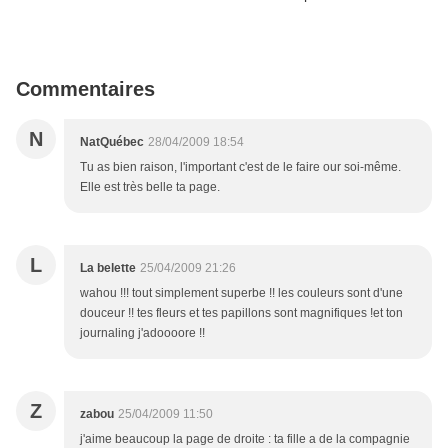
Commentaires
N
NatQuébec
28/04/2009 18:54
Tu as bien raison, l'important c'est de le faire our soi-même.
Elle est très belle ta page.
L
La belette
25/04/2009 21:26
wahou !!! tout simplement superbe !! les couleurs sont d'une
douceur !! tes fleurs et tes papillons sont magnifiques !et ton
journaling j'adoooore !!
Z
zabou
25/04/2009 11:50
j'aime beaucoup la page de droite : ta fille a de la compagnie