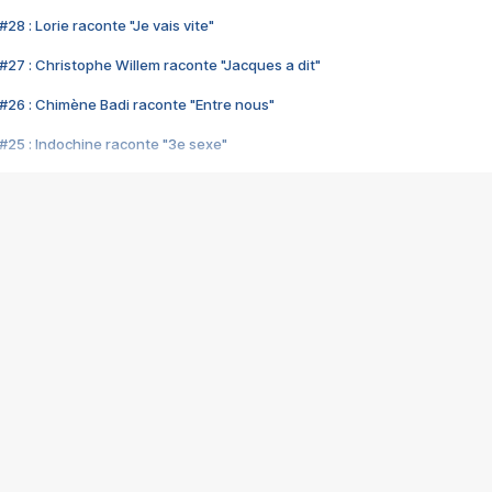
28 : Lorie raconte "Je vais vite"
#27 : Christophe Willem raconte "Jacques a dit"
#26 : Chimène Badi raconte "Entre nous"
#25 : Indochine raconte "3e sexe"
#24 : Zaho raconte "C'est chelou"
#23 : Patrick Bruel raconte "Au café des délices"
#22 : Kyo raconte "Le chemin"
#21 : Nolwenn Leroy raconte "Cassé"
#20 : Patrick Hernandez raconte "Born to be alive"
#19 : Lorie raconte "Près de moi"
#18 : Michael Jones raconte "A nos actes manqués" (avec Jean-Jacque
#17 : Khaled raconte "Aïcha"