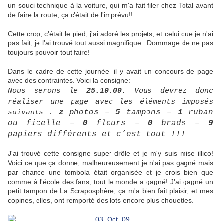
un souci technique à la voiture, qui m'a fait filer chez Total avant
de faire la route, ça c'était de l'imprévu!!
Cette crop, c'était le pied, j'ai adoré les projets, et celui que je n'ai
pas fait, je l'ai trouvé tout aussi magnifique...Dommage de ne pas
toujours pouvoir tout faire!
Dans le cadre de cette journée, il y avait un concours de page
avec des contraintes. Voici la consigne:
Nous serons le
25.10.09
. Vous devrez donc
réaliser une page avec les éléments imposés
photos –
5
tampons –
1
ruban
suivants :
2
ou ficelle –
0
fleurs –
0
brads –
9
papiers différents et c’est tout !!!
J'ai trouvé cette consigne super drôle et je m'y suis mise illico!
Voici ce que ça donne, malheureusement je n'ai pas gagné mais
par chance une tombola était organisée et je crois bien que
comme à l'école des fans, tout le monde a gagné! J'ai gagné un
petit tampon de La Scraposphère, ça m'a bien fait plaisir, et mes
copines, elles, ont remporté des lots encore plus chouettes.