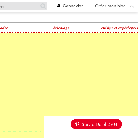
Connexion
+
Créer mon blog
cadre
bricolage
cuisine et expérience
Suivre Delph2704