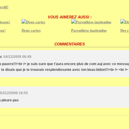
rofil!
VOUS AIMEREZ AUSSI :
aux!
Deux cartes
Parenthèse inattendue
Des c
COMMENTAIRES
uc
04/12/2009 06:49
 pauvre!!!<br /> je suis sure que t'aura encore plus de com auj avec ce message
e te disais que je te trouvais resplendissante avec ton beau bidon!!!<br /> <br /
03/12/2009 18:55
 pleure pas