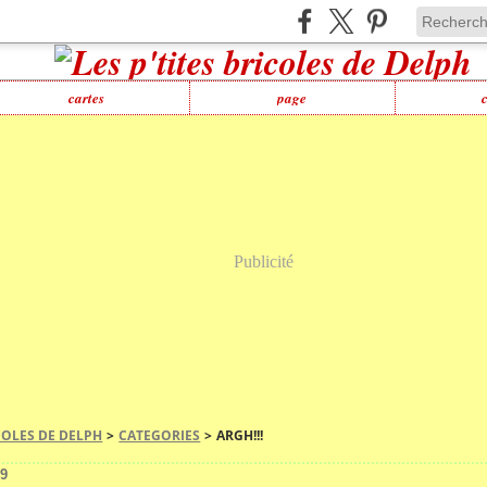
cartes
page
Publicité
ICOLES DE DELPH
>
CATEGORIES
>
ARGH!!!
09