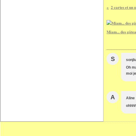
2 cartes et un p
Miam... des gâte
S
sonjl
Oh ma
moi j
A
Aline
ohhhh