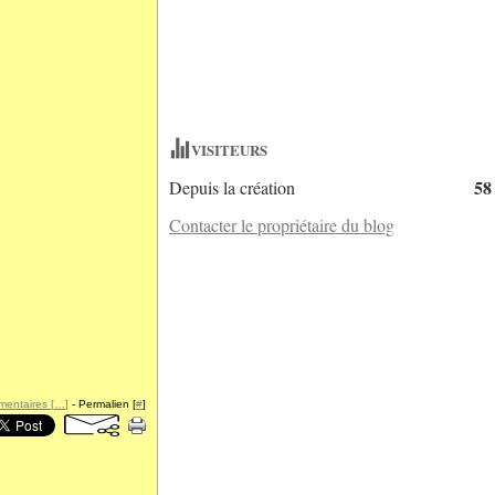
VISITEURS
58
Depuis la création
Contacter le propriétaire du blog
entaires [
…
]
- Permalien [
#
]