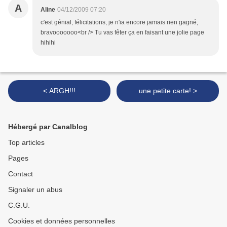
A
Aline
04/12/2009 07:20
c'est génial, félicitations, je n'ia encore jamais rien gagné,
bravooooooo<br /> Tu vas fêter ça en faisant une jolie page
hihihi
< ARGH!!!
une petite carte! >
Hébergé par Canalblog
Top articles
Pages
Contact
Signaler un abus
C.G.U.
Cookies et données personnelles