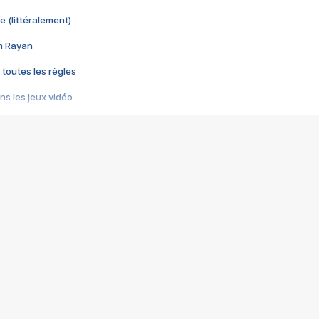
e (littéralement)
im Rayan
 toutes les règles
s les jeux vidéo
us choquant de Rockstar ? - Le scandale BULLY
e plus moche de Steam
du RÊVE tourne au CAUCHEMAR
pendant 8 heures
it… à tort
umiliés par un jeu vidéo
ire - Final Fantasy 8
ti un empire - Age of Empires