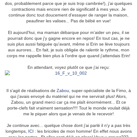
dos, probablement parce que je suis trop cambrée!), j'ai quelques
contractions mais encore rien de significatif à mes yeux. Je
continue donc tout doucement d'essayer de ranger la maison,
peaufiner les valises... Pas de bébé en vue!
Et aujourd'hui, ma maman débarque pour m'aider un peu, il se
pourrait donc que j'y gagne encore en repos! En tout cas, je ne
suis plus aussi fatiguée qu'avant, même si Erin se lève toujours
aux aurores... En fait, je suis obligée de ralentir le rythme, mon
corps me rappelle bien plus à l'ordre que quand j'attendais Erin!
En attendant, voyez plutôt ce que j'ai reçu:
Il s'agit de réalisations de
Zabou
, super-spécialiste de la Fimo, à
qui j'avais envoyé du matériel qui ne me servirait plus! Alors,
Zabou, un grand merci car ça me plaît énormément... Et ce
porte-clefs fait vraiment sensation!!!! Tout le monde voulait déjà
me le piquer alors que je venais de le recevoir!
Je continue avec... quelque chose dont j'ai parlé il n'y a pas très
longtemps,
ICI
: les bricoles de mon homme! En effet nous avons