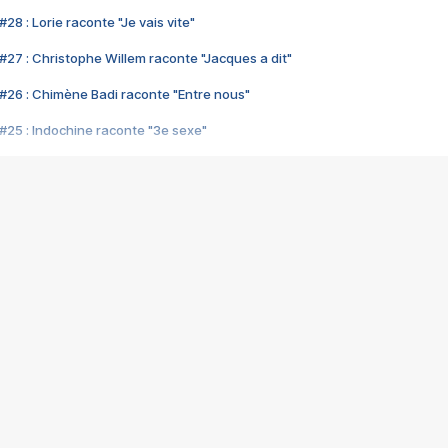
28 : Lorie raconte "Je vais vite"
#27 : Christophe Willem raconte "Jacques a dit"
#26 : Chimène Badi raconte "Entre nous"
#25 : Indochine raconte "3e sexe"
#24 : Zaho raconte "C'est chelou"
#23 : Patrick Bruel raconte "Au café des délices"
#22 : Kyo raconte "Le chemin"
#21 : Nolwenn Leroy raconte "Cassé"
#20 : Patrick Hernandez raconte "Born to be alive"
#19 : Lorie raconte "Près de moi"
#18 : Michael Jones raconte "A nos actes manqués" (avec Jean-Jacque
#17 : Khaled raconte "Aïcha"