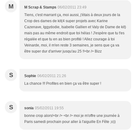
M
M Scrap & Stamps
06/02/2011 23:49
Tiens, c'est marrant ça, moi aussi, j'étais à deux jours de la
Crop des dames de kit(4 super projets avec Karine
Cazenave, Iggydodie, Isabelle Gallien et Valy de Dame de kit)
mais pas au même endroit que toi hélas ! J'espère que tu t'es
régalée et que tu en as bien profité ! Allez courage à toi
Veinarde, moi, il m'en reste 3 semaines, je sens que ça va
être super dur d'arriver jusqu'au 25 !!<br /> Bizz
S
Sophie
06/02/2011 21:26
La chance !!! Profites en bien ça va être super !
S
sonia
05/02/2011 19:55
bonne crop alors!<br /> <br /> moi je m'offre une journée à
Paris samedi prochain pour aller à l'aiguille En Fête ;o))