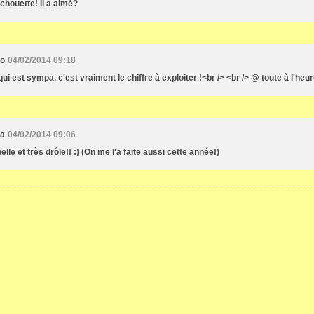
 chouette! Il a aimé?
ro
04/02/2014 09:18
qui est sympa, c'est vraiment le chiffre à exploiter !<br /> <br /> @ toute à l'heur
ka
04/02/2014 09:06
elle et très drôle!! :) (On me l'a faite aussi cette année!)