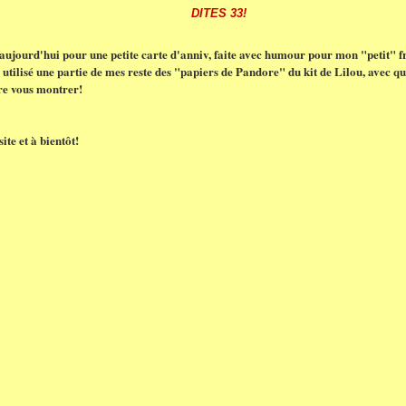
DITES 33!
aujourd'hui pour une petite carte d'anniv, faite avec humour pour mon "petit" f
i utilisé une partie de mes reste des "papiers de Pandore" du kit de Lilou, avec qui 
re vous montrer!
ite et à bientôt!