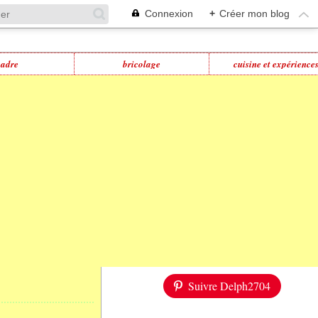
Connexion
+
Créer mon blog
cadre
bricolage
cuisine et expérience
Suivre Delph2704