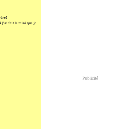
rère!
j'ai fait le mini que je
Publicité