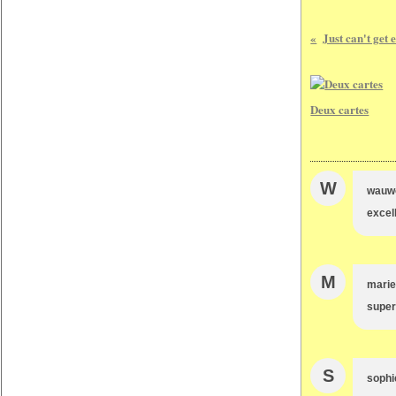
Just can't get 
Deux cartes
W
wauw
excel
M
marie
super
S
sophi