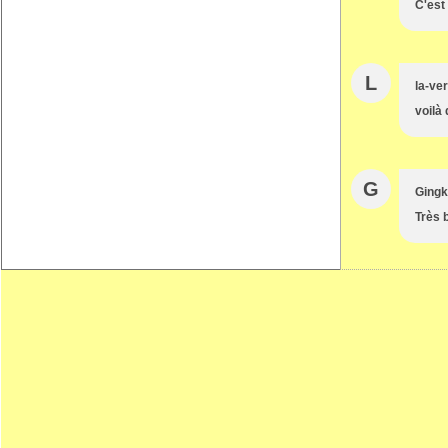
C'est
L
la-ve
voilà 
G
Ging
Très b