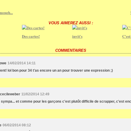
enough...
VOUS AIMEREZ AUSSI :
Des cartes!
invit's
C'est
COMMENTAIRES
owe
14/02/2014 14:11
lent! lol bon pour 34 t'as encore un an pour trouver une expression ;)
cecileweber
11/02/2014 12:49
 sympa... et comme pour les garçons c'est plutôt difficile de scrapper, c'est en
e
06/02/2014 08:12