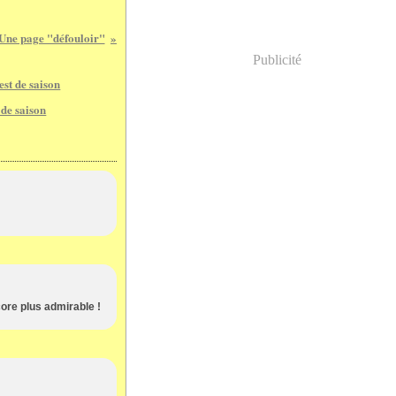
Une page "défouloir"
Publicité
 de saison
core plus admirable !