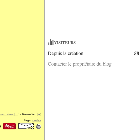
VISITEURS
58
Depuis la création
Contacter le propriétaire du blog
entaires [
…
]
- Permalien [
#
]
Tags:
cartes