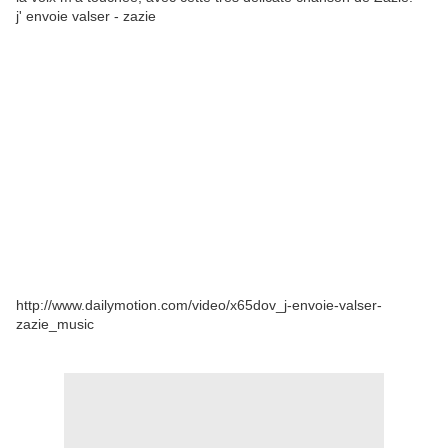
j' envoie valser - zazie
http://www.dailymotion.com/video/x65dov_j-envoie-valser-
zazie_music