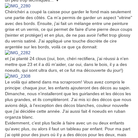
un peu trop techniques... ♥
Chérichéri a coupé la caisse pour garder le fond mais seulement
une partie des côtés. Ca m'a permis de garder un aspect "vitrine"
avec des bords. Ensuite, j'ai fait un mélange entre une peinture
grise et un vernis, ce qui permet de faire d'une pierre deux coups
(teinter et protéger) et en plus, de ne pas avoir l'effet trop glossy
du vernis satiné. J'ai appliqué une touche discrète de cire
argentée sur les bords, voilà ce que ça donnait:
et j'ai planté 24 clous (oui, bon, chéri rectifiera, j'ai réussi à n'en
mettre que 23 et il a dû m'aider, car oui, dans le bois, il y a des
noeuds, qui sont ultra durs, et ce fut ma découverte du jour!)
Le voilà qui attend dans ma scraproom! Vous avez compris le
principe: chaque jour, les enfants ajouteront des décos au sapin.
Dimanche, nous n'installeront que les guirlandes et les décos les
plus grandes, et ils complèteront. J'ai mis ici des décos que nous
avions déjà, à l'exception des décos blanches, couleur nouvelle
que j'ai décidée cette année. J'ai aussi fait 4 noeuds en ruban
organza blanc.
Evidemment, c'est plus facile à faire avec un ou deux enfants
qu'avec plus, ou alors il faut un tableau par enfant. Pour ma part
j'ai opté pour des jours où il y a des décos pour les deux, mais