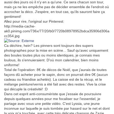
aussi des jours où il n'y en a qu'une. Ce sera chacun son tour,
mais ça ne les empêche pas de décider ensemble de l'endroit où
accrocher la déco. J'espère, en tout cas, qu'ils sauront faire ça
gentiment!
Allez pour rire, l'original sur Pinterest:
http://media-cache-
ak0.pinimg.com/736x/77/20/b0/7720b08978952bdca35906d306a
cc354.jpg
Ca déchire, hein? Les pinners sont toujours des supers
photographes pour la mise en scène... Sauf qu'avec uniquement
des boules toutes plus ou moins identiques, je connais mes
loulous, ils s'ennuieraient. D'où mon calendrier, bien moins
uniforme!
Total de l'opération: 8€ de décos de Noël, que j'aurais de toutes
façons dû acheter pour le sapin, donc on pourrait dire 0€ (aucun
cadeau ou friandise achetés). La caisse est de la récup, et le
mélange peinture/vernis a été fait avec des restes. Vive la crise
qui décuple la créativité! :D
Dans cet esprit anti-consumériste que j'essaie de poursuivre
depuis quelques années pour me focaliser sur l'essentiel, je
partage avec vous une petite vidéo. C'est Lyssia, une jeune
inconnue sur laquelle je suis tombée par hasard sur le net et dont
la voix m'a touchée, avec cette très délicate chanson de Zazie.