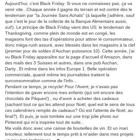
Aujourd'hui, c'est Black Friday. Si vous ne connaissez pas, ça va
venir vite...Chaque année il gagne du terrain et est contré dès le
lendemain par "la Journée Sans Achats" (à laquelle j'adhère, sauf
que c'est le jour de la collecte de la Banque Alimentaire aussi,
zut!). Le principe de Black Friday vient des US: le lendemain de
Thanksgiving, comme plein de monde est en congé, les
magasins font des tas d'opérations pour attirer le consommateur,
donc méga-rush assuré, avec blessés dans les magasins à la clef
(premier jour de soldes d'Auchan puissance 10). Cette année, j'ai
vu Black Friday apparaître sur la page d'accueil d'Amazon, dans
des mails des 3 Suisses et autres, dans une pub Auchan,
Darty...Et même dans les infos Europe 1. Belle opération
commerciale, quand même les journalistes traitent la
surconsommation comme de l'info...
Pendant ce temps, je recycle! Pour l'Avent, je n'avais pas
l'intention de gaver encore mes enfants (qui ont encore des
chocolats de Pâques!) , ou d'avoir à acheter des cadeaux
(sachant tout ce qui les attend pour Noël, quel est le sens de tous
ces calendriers remplis de cadeaux? Où est l'attente de Noël, au
final?). Et puis, je suis tombée sur une trop jolie photo sur
Pinterest qui m'a inspirée tout de suite...
Me voilà donc avec une caisse de bouteilles de vin. Et un mari
bricoleur, tellement tout le temps prêt à m'aider dans mes projets