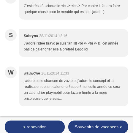
C'est très très chouette.<br /> <br /> Par contre il faudra faire
quelque chose pour le meuble qui est tout jauni :-)
S
Sabryna
28/11/2014 12:16
J'adore l'idée bravo je suis fan !!!! <br /> <br /> Ici cet année
pas de calendrier elle a préféré Lego lol
W
wauwowe
28/11/2014 11:33
j'adore cette chanson de zazie et j'adore le concept et la
réalisation de ton calendrier! super! moi cette année ce sera
un calendrier playmobil pour lazare honte à la mère
bricoleuse que je suis...
< renovation
Souvenirs de vacances >