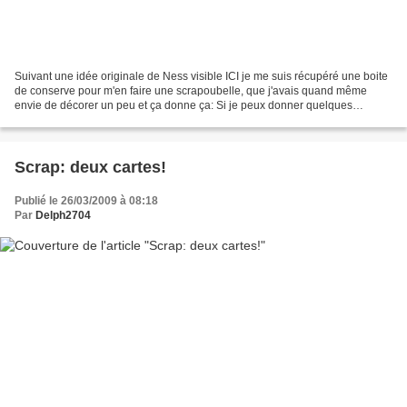
Suivant une idée originale de Ness visible ICI je me suis récupéré une boite
de conserve pour m'en faire une scrapoubelle, que j'avais quand même
envie de décorer un peu et ça donne ça: Si je peux donner quelques
conseils, au cas où vous vous lanceriez:...
Scrap: deux cartes!
Publié le 26/03/2009 à 08:18
Par
Delph2704