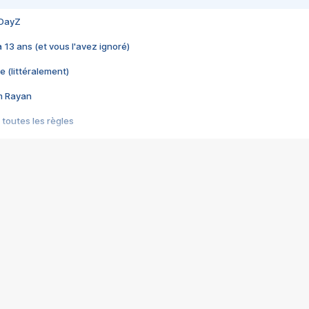
 DayZ
 a 13 ans (et vous l'avez ignoré)
e (littéralement)
im Rayan
 toutes les règles
s les jeux vidéo
us choquant de Rockstar ? - Le scandale BULLY
e plus moche de Steam
du RÊVE tourne au CAUCHEMAR
pendant 8 heures
it… à tort
umiliés par un jeu vidéo