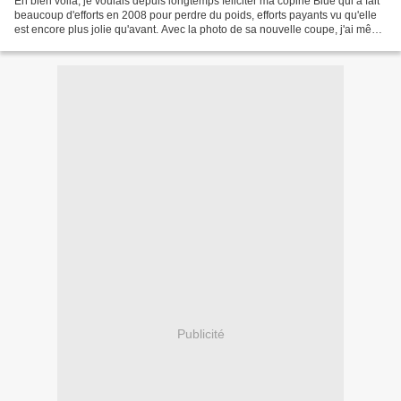
Eh bien voilà, je voulais depuis longtemps féliciter ma copine Blue qui a fait
beaucoup d'efforts en 2008 pour perdre du poids, efforts payants vu qu'elle
est encore plus jolie qu'avant. Avec la photo de sa nouvelle coupe, j'ai même
été frustrée de ne...
Publicité