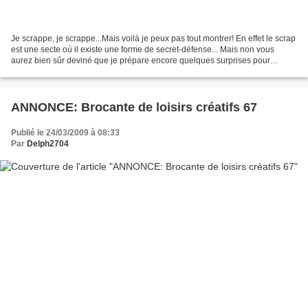
Je scrappe, je scrappe...Mais voilà je peux pas tout montrer! En effet le scrap
est une secte où il existe une forme de secret-défense... Mais non vous
aurez bien sûr deviné que je prépare encore quelques surprises pour
certaines qui trainent par ici......
ANNONCE: Brocante de loisirs créatifs 67
Publié le 24/03/2009 à 08:33
Par
Delph2704