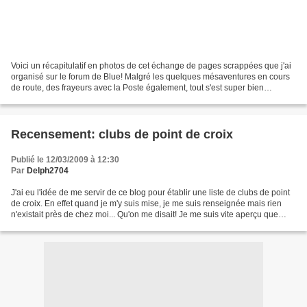
Voici un récapitulatif en photos de cet échange de pages scrappées que j'ai
organisé sur le forum de Blue! Malgré les quelques mésaventures en cours
de route, des frayeurs avec la Poste également, tout s'est super bien
déroulé, je suis ravie de ce qu'ont...
Recensement: clubs de point de croix
Publié le 12/03/2009 à 12:30
Par
Delph2704
J'ai eu l'idée de me servir de ce blog pour établir une liste de clubs de point
de croix. En effet quand je m'y suis mise, je me suis renseignée mais rien
n'existait près de chez moi... Qu'on me disait! Je me suis vite aperçu que
dans les mairies, on...