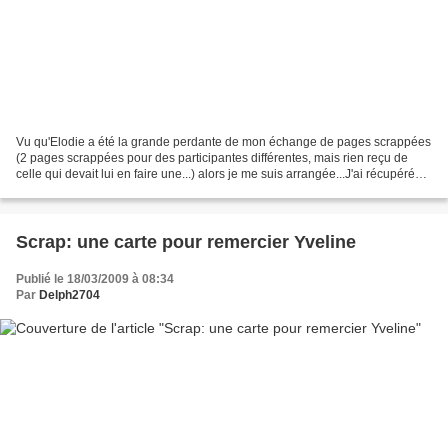
Vu qu'Elodie a été la grande perdante de mon échange de pages scrappées
(2 pages scrappées pour des participantes différentes, mais rien reçu de
celle qui devait lui en faire une...) alors je me suis arrangée...J'ai récupéré
une photo auprès d'un agent...
Scrap: une carte pour remercier Yveline
Publié le 18/03/2009 à 08:34
Par
Delph2704