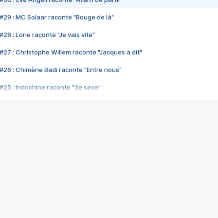
#29 : MC Solaar raconte "Bouge de là"
28 : Lorie raconte "Je vais vite"
#27 : Christophe Willem raconte "Jacques a dit"
#26 : Chimène Badi raconte "Entre nous"
#25 : Indochine raconte "3e sexe"
#24 : Zaho raconte "C'est chelou"
#23 : Patrick Bruel raconte "Au café des délices"
#22 : Kyo raconte "Le chemin"
#21 : Nolwenn Leroy raconte "Cassé"
#20 : Patrick Hernandez raconte "Born to be alive"
#19 : Lorie raconte "Près de moi"
#18 : Michael Jones raconte "A nos actes manqués" (avec Jean-Jacque