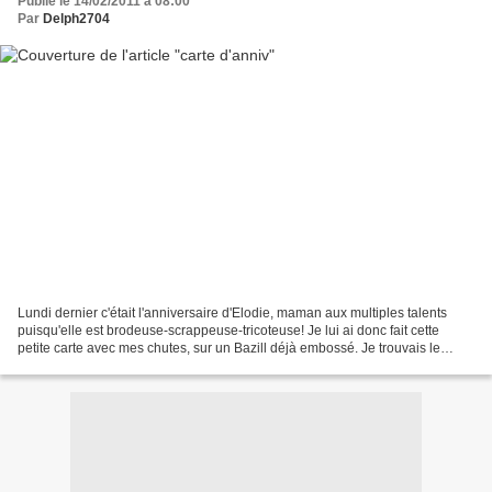
Publié le 14/02/2011 à 08:00
Par
Delph2704
Lundi dernier c'était l'anniversaire d'Elodie, maman aux multiples talents
puisqu'elle est brodeuse-scrappeuse-tricoteuse! Je lui ai donc fait cette
petite carte avec mes chutes, sur un Bazill déjà embossé. Je trouvais le
résultat un peu trop naïf alors...