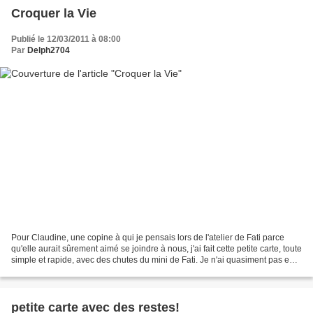
Croquer la Vie
Publié le 12/03/2011 à 08:00
Par
Delph2704
Pour Claudine, une copine à qui je pensais lors de l'atelier de Fati parce
qu'elle aurait sûrement aimé se joindre à nous, j'ai fait cette petite carte, toute
simple et rapide, avec des chutes du mini de Fati. Je n'ai quasiment pas eu à
découper de papier,...
petite carte avec des restes!