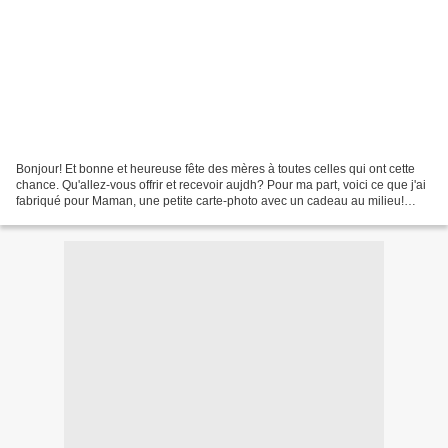
Bonjour! Et bonne et heureuse fête des mères à toutes celles qui ont cette
chance. Qu'allez-vous offrir et recevoir aujdh? Pour ma part, voici ce que j'ai
fabriqué pour Maman, une petite carte-photo avec un cadeau au milieu!
C'est une carte que j'ai réalisée...