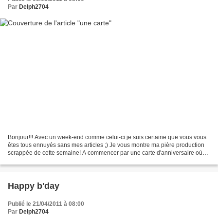
Par
Delph2704
Bonjour!!! Avec un week-end comme celui-ci je suis certaine que vous vous
êtes tous ennuyés sans mes articles ;) Je vous montre ma pière production
scrappée de cette semaine! A commencer par une carte d'anniversaire où
j'ai utilisé un tampon offert par...
Happy b'day
Publié le 21/04/2011 à 08:00
Par
Delph2704