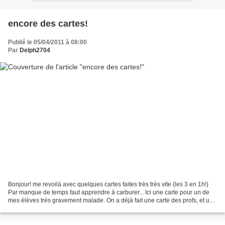
encore des cartes!
Publié le 05/04/2011 à 08:00
Par
Delph2704
Bonjour! me revoilà avec quelques cartes faites très très vite (les 3 en 1h!)
Par manque de temps faut apprendre à carburer... Ici une carte pour un de
mes élèves très gravement malade. On a déjà fait une carte des profs, et une
de sa classe, mais j'ai...